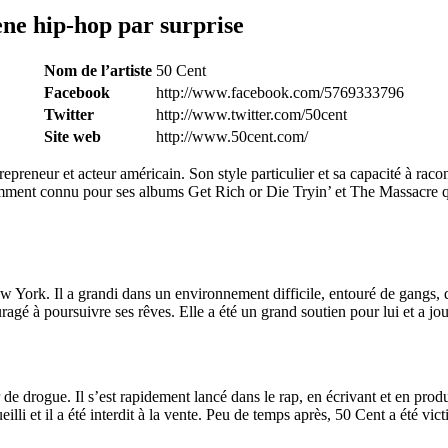
ène hip-hop par surprise
Nom de l’artiste
50 Cent
Facebook
http://www.facebook.com/5769333796
Twitter
http://www.twitter.com/50cent
Site web
http://www.50cent.com/
preneur et acteur américain. Son style particulier et sa capacité à racon
otamment connu pour ses albums Get Rich or Die Tryin’ et The Massacre 
 York. Il a grandi dans un environnement difficile, entouré de gangs, de 
ragé à poursuivre ses rêves. Elle a été un grand soutien pour lui et a jou
 drogue. Il s’est rapidement lancé dans le rap, en écrivant et en produ
i et il a été interdit à la vente. Peu de temps après, 50 Cent a été victim