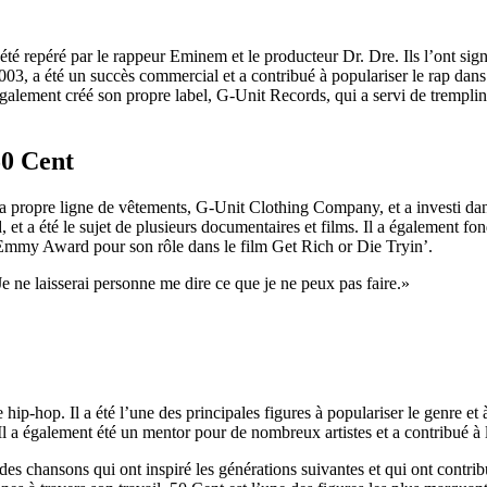
té repéré par le rappeur Eminem et le producteur Dr. Dre. Ils l’ont signé
, a été un succès commercial et a contribué à populariser le rap dans le 
également créé son propre label, G-Unit Records, qui a servi de trempli
50 Cent
é sa propre ligne de vêtements, G-Unit Clothing Company, et a investi 
et a été le sujet de plusieurs documentaires et films. Il a également fond
n Emmy Award pour son rôle dans le film Get Rich or Die Tryin’.
e ne laisserai personne me dire ce que je ne peux pas faire.»
ip-hop. Il a été l’une des principales figures à populariser le genre et
e. Il a également été un mentor pour de nombreux artistes et a contribué à
des chansons qui ont inspiré les générations suivantes et qui ont contrib