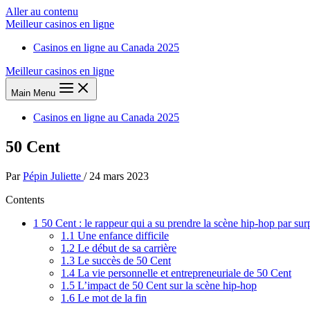
Aller au contenu
Meilleur casinos en ligne
Casinos en ligne au Canada 2025
Meilleur casinos en ligne
Main Menu
Casinos en ligne au Canada 2025
50 Cent
Par
Pépin Juliette
/
24 mars 2023
Contents
1
50 Cent : le rappeur qui a su prendre la scène hip-hop par sur
1.1
Une enfance difficile
1.2
Le début de sa carrière
1.3
Le succès de 50 Cent
1.4
La vie personnelle et entrepreneuriale de 50 Cent
1.5
L’impact de 50 Cent sur la scène hip-hop
1.6
Le mot de la fin