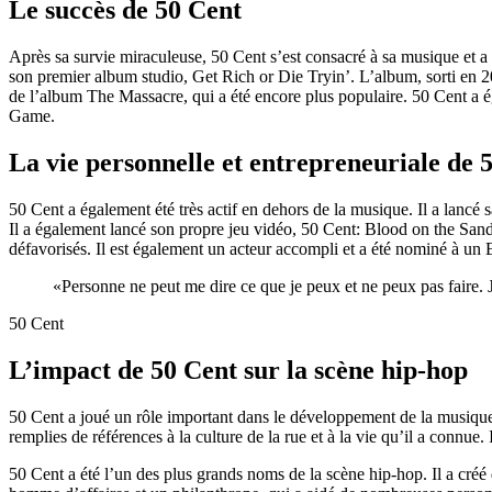
Le succès de 50 Cent
Après sa survie miraculeuse, 50 Cent s’est consacré à sa musique et a é
son premier album studio, Get Rich or Die Tryin’. L’album, sorti en 2003
de l’album The Massacre, qui a été encore plus populaire. 50 Cent a 
Game.
La vie personnelle et entrepreneuriale de 
50 Cent a également été très actif en dehors de la musique. Il a lanc
Il a également lancé son propre jeu vidéo, 50 Cent: Blood on the Sand, 
défavorisés. Il est également un acteur accompli et a été nominé à u
«Personne ne peut me dire ce que je peux et ne peux pas faire. J
50 Cent
L’impact de 50 Cent sur la scène hip-hop
50 Cent a joué un rôle important dans le développement de la musique h
remplies de références à la culture de la rue et à la vie qu’il a connu
50 Cent a été l’un des plus grands noms de la scène hip-hop. Il a créé 